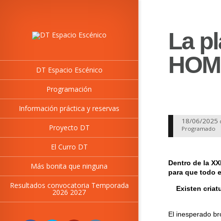
La pl
HOM
DT Espacio Escénico
Programación
Información práctica y reservas
18/06/2025
Proyecto DT
Programado
El Curro DT
Dentro de la XX
Más bonita que ninguna
para que todo 
Resultados convocatoria Temporada
Existen criat
2026 2027
El inesperado br