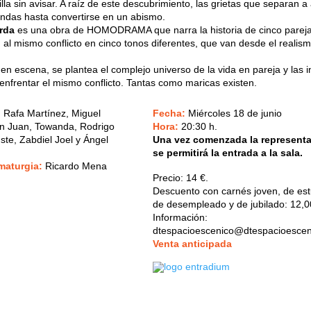
la sin avisar. A raíz de este descubrimiento, las grietas que separan 
ndas hasta convertirse en un abismo.
rda
es una obra de HOMODRAMA que narra la historia de cinco parej
 al mismo conflicto en cinco tonos diferentes, que van desde el realism
n escena, se plantea el complejo universo de la vida en pareja y las in
 enfrentar el mismo conflicto. Tantas como maricas existen.
, Rafa Martínez, Miguel
Fecha:
Miércoles 18 de junio
an Juan, Towanda, Rodrigo
Hora:
20:30 h.
ste, Zabdiel Joel y Ángel
Una vez comenzada la representa
se permitirá la entrada a la sala.
amaturgia:
Ricardo Mena
Precio:
14 €.
Descuento con carnés joven, de est
de desempleado y de jubilado: 12,0
Información:
dtespacioescenico@dtespacioesce
V
enta anticipada