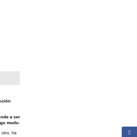
ucción
ende a ser
igo mudo.
 otro, ha