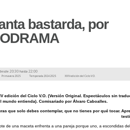
anta bastarda, por
ODRAMA
20:30
22:00
desde
hasta
Primavera 2025
Temporada 2024 2025
XXIV edición del Ciclo V.O.
IV edición del Ciclo V.O. (Versión Original. Espectáculos sin trad
el mundo entienda). Comisariado por Álvaro Caboalles.
uras que solo debes contemplar, que no tienes por qué tocar. Apr
test
ote de una maceta enfrenta a una pareja porque uno, a escondidas del