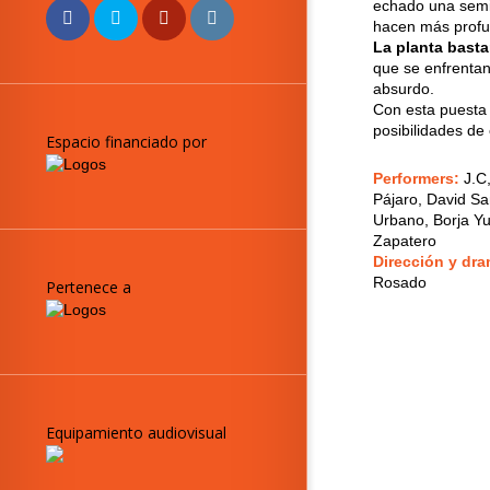
echado una semil
hacen más profu
La planta basta
que se enfrentan
absurdo.
Con esta puesta e
posibilidades de
Espacio financiado por
Performers:
J.C
Pájaro, David S
Urbano, Borja Yu
Zapatero
Dirección y dr
Rosado
Pertenece a
Equipamiento audiovisual