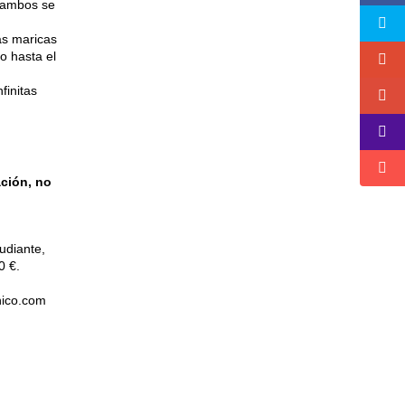
a ambos se
as maricas
o hasta el
finitas
ción, no
udiante,
0 €.
nico.com