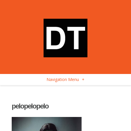
Navigation Menu
+
pelopelopelo