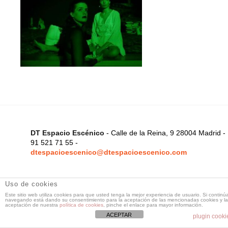
DT Espacio Escénico
- Calle de la Reina, 9 28004 Madrid -
91 521 71 55 -
dtespacioescenico@dtespacioescenico.com
Uso de cookies
Este sitio web utiliza cookies para que usted tenga la mejor experiencia de usuario. Si continú
navegando está dando su consentimiento para la aceptación de las mencionadas cookies y la
aceptación de nuestra
política de cookies
, pinche el enlace para mayor información.
ACEPTAR
plugin cooki