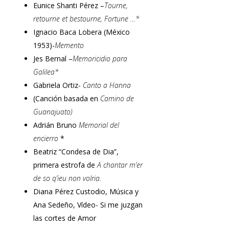
Eunice Shanti Pérez –
Tourne,
retourne et bestourne, Fortune …*
Ignacio Baca Lobera (México
1953)-
Memento
Jes Bernal –
Memoricidio para
Galilea*
Gabriela Ortiz-
Canto a Hanna
(Canción basada en
Camino de
Guanajuato)
Adrián Bruno
Memorial del
encierro
*
Beatriz “Condesa de Dia”,
primera estrofa de
A chantar m’er
de so q’ieu non volria.
Diana Pérez Custodio, Música y
Ana Sedeño, Vídeo- Si me juzgan
las cortes de Amor