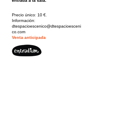
entrada a la sala.
Precio único:
10 €.
Información:
dtespacioescenico@dtespacioesceni
co.com
V
enta anticipada