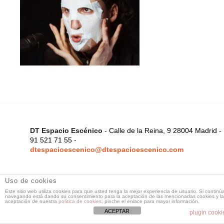
DT Espacio Escénico
- Calle de la Reina, 9 28004 Madrid -
91 521 71 55 -
dtespacioescenico@dtespacioescenico.com
Uso de cookies
Este sitio web utiliza cookies para que usted tenga la mejor experiencia de usuario. Si continú
navegando está dando su consentimiento para la aceptación de las mencionadas cookies y la
aceptación de nuestra
política de cookies
, pinche el enlace para mayor información.
ACEPTAR
plugin cooki