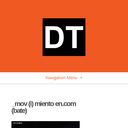
Navigation Menu
+
_mov (i) miento en.com
(bate)