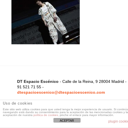
DT Espacio Escénico
- Calle de la Reina, 9 28004 Madrid -
91 521 71 55 -
dtespacioescenico@dtespacioescenico.com
Uso de cookies
Este sitio web utiliza cookies para que usted tenga la mejor experiencia de usuario. Si continú
navegando está dando su consentimiento para la aceptación de las mencionadas cookies y la
aceptación de nuestra
política de cookies
, pinche el enlace para mayor información.
ACEPTAR
plugin cooki