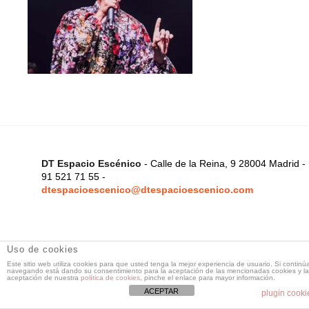
DT Espacio Escénico
- Calle de la Reina, 9 28004 Madrid -
91 521 71 55 -
dtespacioescenico@dtespacioescenico.com
Uso de cookies
Este sitio web utiliza cookies para que usted tenga la mejor experiencia de usuario. Si continú
navegando está dando su consentimiento para la aceptación de las mencionadas cookies y la
aceptación de nuestra
política de cookies
, pinche el enlace para mayor información.
ACEPTAR
plugin cooki