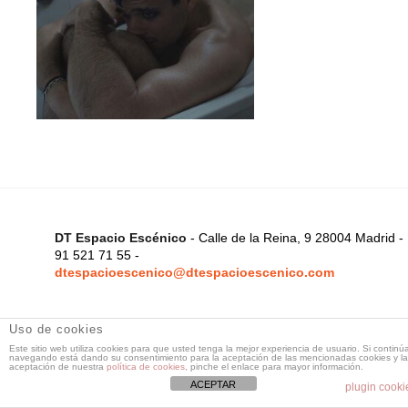
DT Espacio Escénico
- Calle de la Reina, 9 28004 Madrid -
91 521 71 55 -
dtespacioescenico@dtespacioescenico.com
Uso de cookies
Este sitio web utiliza cookies para que usted tenga la mejor experiencia de usuario. Si continú
navegando está dando su consentimiento para la aceptación de las mencionadas cookies y la
aceptación de nuestra
política de cookies
, pinche el enlace para mayor información.
ACEPTAR
plugin cooki