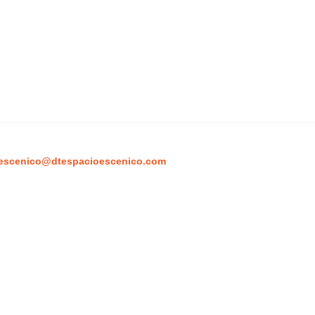
escenico@dtespacioescenico.com