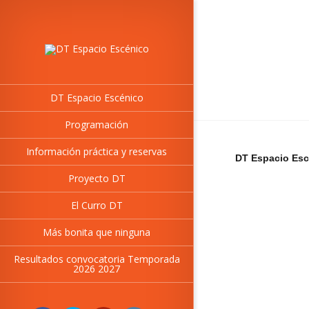
DT Espacio Escénico
Programación
Información práctica y reservas
DT Espacio Esc
Proyecto DT
El Curro DT
Más bonita que ninguna
Resultados convocatoria Temporada
2026 2027