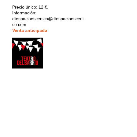
Precio único:
12 €.
Información:
dtespacioescenico@dtespacioesceni
co.com
V
enta anticipada