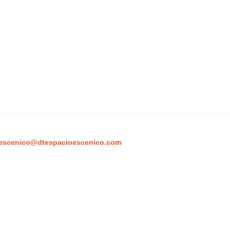
escenico@dtespacioescenico.com