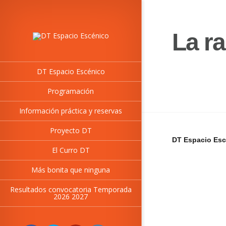
La ra
DT Espacio Escénico
Programación
Información práctica y reservas
Proyecto DT
DT Espacio Esc
El Curro DT
Más bonita que ninguna
Resultados convocatoria Temporada
2026 2027