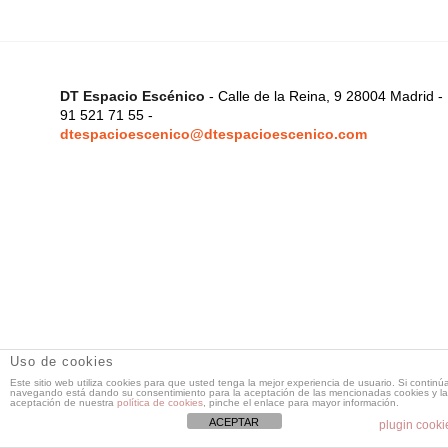
DT Espacio Escénico
- Calle de la Reina, 9 28004 Madrid -
91 521 71 55 -
dtespacioescenico@dtespacioescenico.com
Uso de cookies
Este sitio web utiliza cookies para que usted tenga la mejor experiencia de usuario. Si continú
navegando está dando su consentimiento para la aceptación de las mencionadas cookies y la
aceptación de nuestra
política de cookies
, pinche el enlace para mayor información.
ACEPTAR
plugin cooki